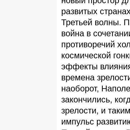
новый простор д
развитых странах
Третьей волны. 
война в сочетани
противоречий хо
космической гон
эффекты влияния
времена зрелост
наоборот, Напол
закончились, ког
зрелости, и таки
импульс развити