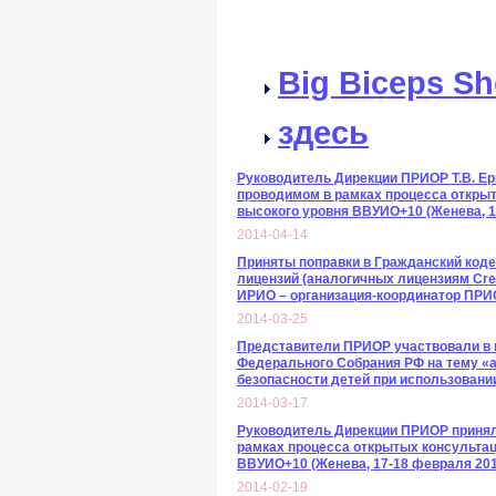
Big Biceps S
здесь
Руководитель Дирекции ПРИОР Т.В. Ер
проводимом в рамках процесса открыт
высокого уровня ВВУИО+10 (Женева, 14
2014-04-14
Приняты поправки в Гражданский код
лицензий (аналогичных лицензиям Cre
ИРИО – организация-координатор ПР
2014-03-25
Представители ПРИОР участвовали в 
Федерального Собрания РФ на тему «
безопасности детей при использовани
2014-03-17
Руководитель Дирекции ПРИОР приняла
рамках процесса открытых консультац
ВВУИО+10 (Женева, 17-18 февраля 201
2014-02-19